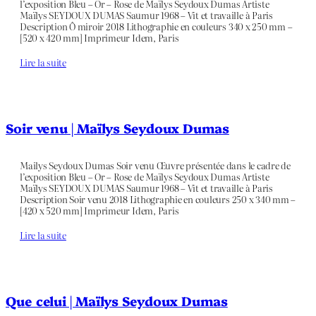
l’exposition Bleu – Or – Rose de Maïlys Seydoux Dumas Artiste
Maïlys SEYDOUX DUMAS Saumur 1968 – Vit et travaille à Paris
Description Ô miroir 2018 Lithographie en couleurs 340 x 250 mm –
[520 x 420 mm] Imprimeur Idem, Paris
Lire la suite
Soir venu | Maïlys Seydoux Dumas
Mailys Seydoux Dumas Soir venu Œuvre présentée dans le cadre de
l’exposition Bleu – Or – Rose de Maïlys Seydoux Dumas Artiste
Maïlys SEYDOUX DUMAS Saumur 1968 – Vit et travaille à Paris
Description Soir venu 2018 Lithographie en couleurs 250 x 340 mm –
[420 x 520 mm] Imprimeur Idem, Paris
Lire la suite
Que celui | Maïlys Seydoux Dumas