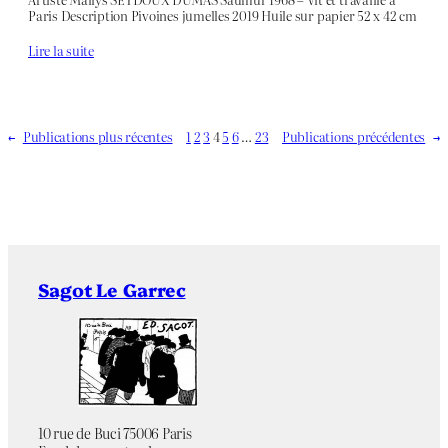
Paris Description Pivoines jumelles 2019 Huile sur papier 52 x 42 cm
Lire la suite
←
Publications plus récentes
1
2
3
4
5
6
…
23
Publications précédentes
→
Sagot Le Garrec
10 rue de Buci 75006 Paris