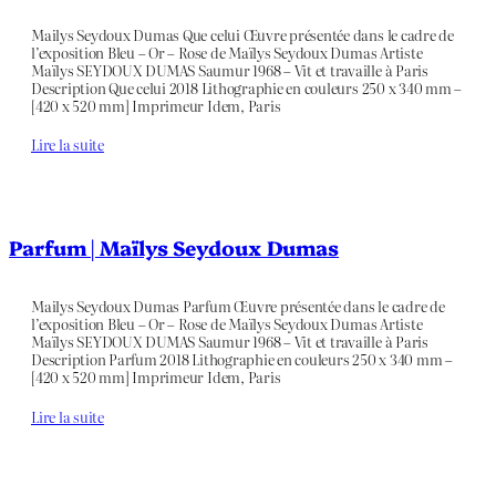
Mailys Seydoux Dumas Que celui Œuvre présentée dans le cadre de
l’exposition Bleu – Or – Rose de Maïlys Seydoux Dumas Artiste
Maïlys SEYDOUX DUMAS Saumur 1968 – Vit et travaille à Paris
Description Que celui 2018 Lithographie en couleurs 250 x 340 mm –
[420 x 520 mm] Imprimeur Idem, Paris
Lire la suite
Parfum | Maïlys Seydoux Dumas
Mailys Seydoux Dumas Parfum Œuvre présentée dans le cadre de
l’exposition Bleu – Or – Rose de Maïlys Seydoux Dumas Artiste
Maïlys SEYDOUX DUMAS Saumur 1968 – Vit et travaille à Paris
Description Parfum 2018 Lithographie en couleurs 250 x 340 mm –
[420 x 520 mm] Imprimeur Idem, Paris
Lire la suite