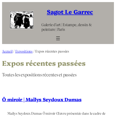
Aller
au
Sagot Le Garrec
contenu
Galerie d’art | Estampe, dessin &
peinture | Paris
Accueil
/
Expositions
/ Expos récentes passées
Expos récentes passées
Toutes les expositions récentes et passées
Ô miroir | Maïlys Seydoux Dumas
Mailys Seydoux Dumas Ô miroir Œuvre présentée dans le cadre de