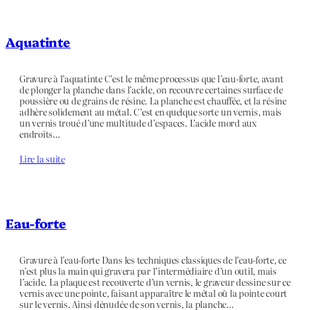
Aquatinte
Gravure à l’aquatinte C’est le même processus que l’eau-forte, avant
de plonger la planche dans l’acide, on recouvre certaines surface de
poussière ou de grains de résine. La planche est chauffée, et la résine
adhère solidement au métal. C’est en quelque sorte un vernis, mais
un vernis troué d’une multitude d’espaces. L’acide mord aux
endroits…
Lire la suite
Eau-forte
Gravure à l’eau-forte Dans les techniques classiques de l’eau-forte, ce
n’est plus la main qui gravera par l’intermédiaire d’un outil, mais
l’acide. La plaque est recouverte d’un vernis, le graveur dessine sur ce
vernis avec une pointe, faisant apparaître le métal où la pointe court
sur le vernis. Ainsi dénudée de son vernis, la planche…