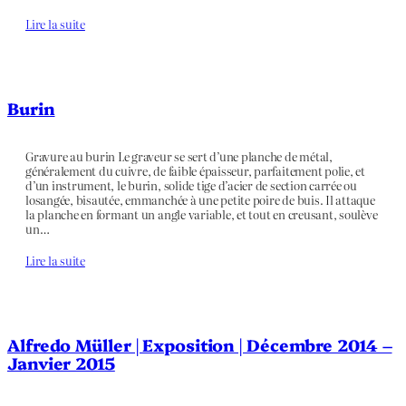
Lire la suite
Burin
Gravure au burin Le graveur se sert d’une planche de métal,
généralement du cuivre, de faible épaisseur, parfaitement polie, et
d’un instrument, le burin, solide tige d’acier de section carrée ou
losangée, bisautée, emmanchée à une petite poire de buis. Il attaque
la planche en formant un angle variable, et tout en creusant, soulève
un…
Lire la suite
Alfredo Müller | Exposition | Décembre 2014 –
Janvier 2015