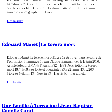
Romand, dès le 17 juin 2016. Artiste Auguste RODIN Paris 1840 –
Meudon 1917 Description Joie - écarts Femme couchée, jambes
écartées vers 1900 Graphite et estompe sur vélin 313 x 210 mm
Annotation au graphite en bas à…
Lire la suite
Édouard Manet | Le torero mort
Édouard Manet Le torero mort Œuvre à retrouver dans le cadre de
l’exposition Hommage à Jean-Claude Romand, dès le 17 juin 2016.
Artiste Édouard MANET Paris 1832 – 1883 Description Le torero
mort 1867-1868 Eau-forte et aquatinte 156 x 224 mm [169 x 266]
Moreau-Nélaton 13 – Guérin 33 – Harris 55 – Bareau et…
Lire la suite
Une famille à Terracine | Jean-Baptiste
Camille Corot