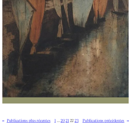
←
Publications plus récentes
1
…
20
21
22
23
Publications précédentes
→