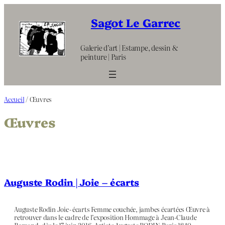
Aller
au
Sagot Le Garrec
contenu
Galerie d’art | Estampe, dessin &
peinture | Paris
Accueil
/ Œuvres
Œuvres
Auguste Rodin | Joie – écarts
Auguste Rodin Joie - écarts Femme couchée, jambes écartées Œuvre à
retrouver dans le cadre de l’exposition Hommage à Jean-Claude