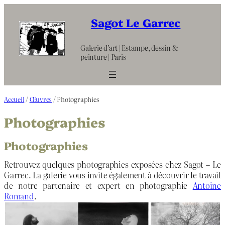
Aller
au
Sagot Le Garrec
contenu
Galerie d’art | Estampe, dessin &
peinture | Paris
Accueil
/
Œuvres
/ Photographies
Photographies
Photographies
Retrouvez quelques photographies exposées chez Sagot – Le
Garrec. La galerie vous invite également à découvrir le travail
de notre partenaire et expert en photographie
Antoine
Romand
.