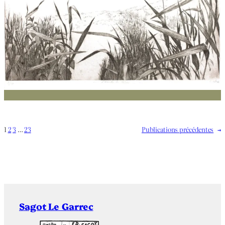
1
2
3
…
23
Publications précédentes
→
Sagot Le Garrec