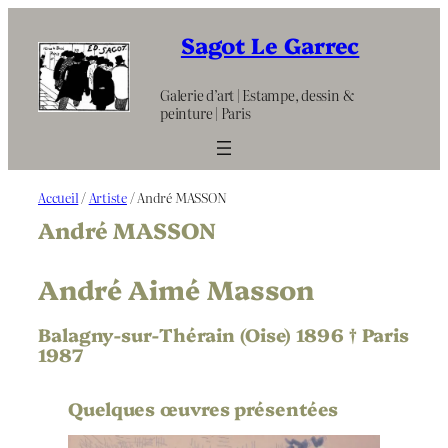
Aller
au
Sagot Le Garrec
contenu
Galerie d’art | Estampe, dessin &
peinture | Paris
Accueil
/
Artiste
/ André MASSON
André MASSON
André Aimé Masson
Balagny-sur-Thérain (Oise) 1896 † Paris
1987
Quelques œuvres présentées