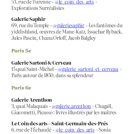
53, rue de Turenne –
@le_coin_des_arts
>
Explorations Surréalistes
Galerie Saphir
69, rue du Temple –
@galeriesaphir
> Les fantômes du
yiddishland, œuvres de Mane-Katz, Issachar Ryback,
Jules Pascin, Chana Orloff, Jacob Balgley
Paris 5e
Galerie Sartoni & Cerveau
15 quai Saint-Michel –
@galerie_sartoni_et_cerveau
>
Paris autour de 1850, dans sa splendeur
Paris 6e
Galerie Arenthon
3, quai Malaquais –
@galerie.arenthon
> Chagall,
Giacometti, Picasso : livres illustrés par les maîtres
Le Coin des arts – Saint-Germain-des-Prés
6, rue de l’Échaudé –
@le_coin_des_arts
> Sonia