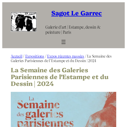
Aller
au
Sagot Le Garrec
contenu
Galerie d’art | Estampe, dessin &
peinture | Paris
Accueil
/
Expositions
/
Expos récentes passées
/ La Semaine des
Galeries Parisiennes de l’Estampe et du Dessin | 2024
La Semaine des Galeries
Parisiennes de l’Estampe et du
Dessin | 2024