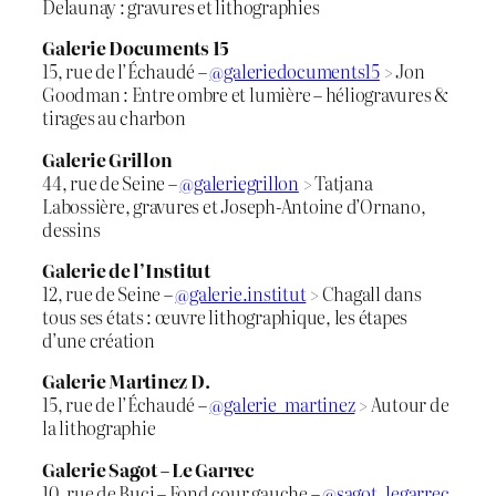
Delaunay : gravures et lithographies
Galerie Documents 15
15, rue de l’Échaudé –
@galeriedocuments15
> Jon
Goodman : Entre ombre et lumière – héliogravures &
tirages au charbon
Galerie Grillon
44, rue de Seine –
@galeriegrillon
> Tatjana
Labossière, gravures et Joseph-Antoine d’Ornano,
dessins
Galerie de l’Institut
12, rue de Seine –
@galerie.institut
> Chagall dans
tous ses états : œuvre lithographique, les étapes
d’une création
Galerie Martinez D.
15, rue de l’Échaudé –
@galerie_martinez
> Autour de
la lithographie
Galerie Sagot – Le Garrec
10, rue de Buci – Fond cour gauche –
@sagot_legarrec