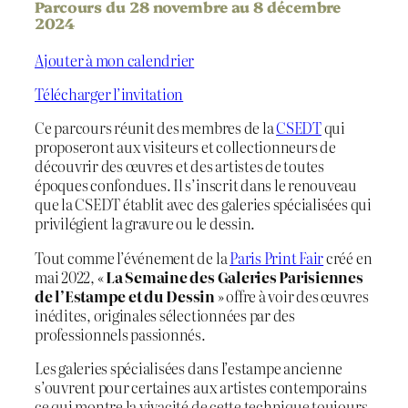
Parcours du 28 novembre au 8 décembre
2024
Ajouter à mon calendrier
Télécharger l’invitation
Ce parcours réunit des membres de la
CSEDT
qui
proposeront aux visiteurs et collectionneurs de
découvrir des œuvres et des artistes de toutes
époques confondues. Il s’inscrit dans le renouveau
que la CSEDT établit avec des galeries spécialisées qui
privilégient la gravure ou le dessin.
Tout comme l’événement de la
Paris Print Fair
créé en
mai 2022, «
La Semaine des Galeries Parisiennes
de l’Estampe et du Dessin
» offre à voir des œuvres
inédites, originales sélectionnées par des
professionnels passionnés.
Les galeries spécialisées dans l’estampe ancienne
s’ouvrent pour certaines aux artistes contemporains
ce qui montre la vivacité de cette technique toujours