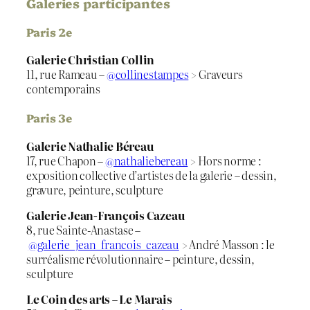
Galeries participantes
Paris 2e
Galerie Christian Collin
11, rue Rameau –
@collinestampes
> Graveurs
contemporains
Paris 3e
Galerie Nathalie Béreau
17, rue Chapon –
@nathaliebereau
> Hors norme :
exposition collective d’artistes de la galerie – dessin,
gravure, peinture, sculpture
Galerie Jean-François Cazeau
8, rue Sainte-Anastase –
@galerie_jean_francois_cazeau
> André Masson : le
surréalisme révolutionnaire – peinture, dessin,
sculpture
Le Coin des arts – Le Marais