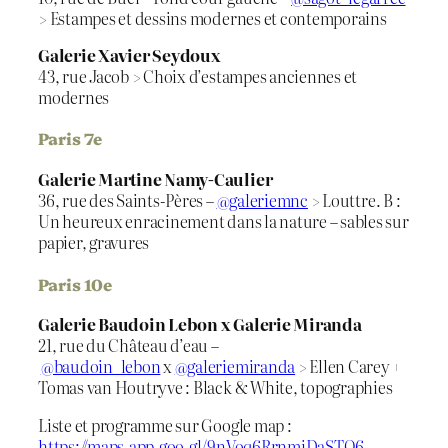
> Estampes et dessins modernes et contemporains
Galerie Xavier Seydoux
43, rue Jacob > Choix d’estampes anciennes et
modernes
Paris 7e
Galerie Martine Namy-Caulier
36, rue des Saints-Pères –
@galeriemnc
> Louttre. B :
Un heureux enracinement dans la nature – sables sur
papier, gravures
Paris 10e
Galerie Baudoin Lebon x Galerie Miranda
21, rue du Château d’eau –
@baudoin_lebon
x
@galeriemiranda
> Ellen Carey +
Tomas van Houtryve : Black & White, topographies
Liste et programme sur Google map :
https://maps.app.goo.gl/9nVoq6RrnmiDaSTQ6