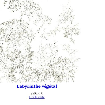
Labyrinthe végétal
250.00
€
Lire la suite