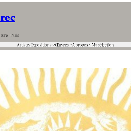
rrec
ture | Paris
Artistes
Expositions
Œuvres
A propos
Ma sélection