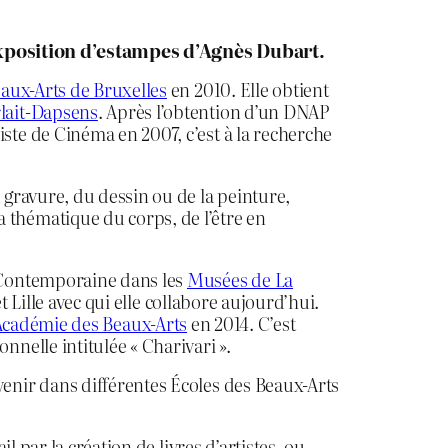
e exposition d’estampes d’Agnès Dubart.
eaux-Arts de Bruxelles
en 2010. Elle obtient
lait-Dapsens
. Après l’obtention d’un DNAP
ste de Cinéma en 2007, c’est à la recherche
a gravure, du dessin ou de la peinture,
 thématique du corps, de l’être en
e Contemporaine dans les
Musées de La
t Lille avec qui elle collabore aujourd’hui.
Académie des Beaux-Arts
en 2014. C’est
nnelle intitulée « Charivari ».
enir dans différentes Écoles des Beaux-Arts
 par la création de livres d’artistes, ou