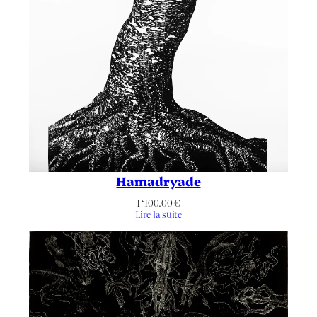
Hamadryade
1 ‘100.00
€
Lire la suite