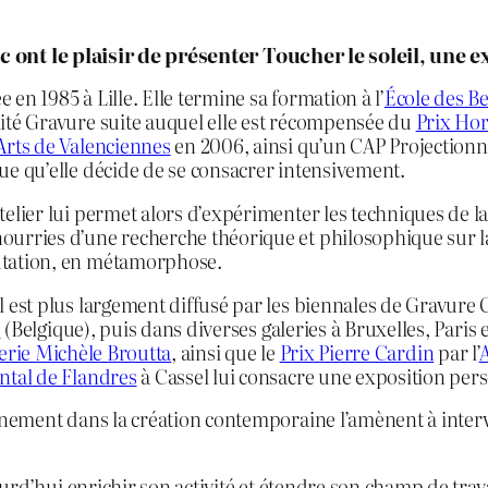
ec ont le plaisir de présenter Toucher le soleil, un
 en 1985 à Lille. Elle termine sa formation à l’
École des B
lité Gravure suite auquel elle est récompensée du
Prix Hor
Arts de Valenciennes
en 2006, ainsi qu’un CAP Projectionni
que qu’elle décide de se consacrer intensivement.
telier lui permet alors d’expérimenter les techniques de l
ourries d’une recherche théorique et philosophique sur la
utation, en métamorphose.
il est plus largement diffusé par les biennales de Gravur
e
(Belgique), puis dans diverses galeries à Bruxelles, Paris e
erie Michèle Broutta
, ainsi que le
Prix Pierre Cardin
par l’
tal de Flandres
à Cassel lui consacre une exposition perso
nement dans la création contemporaine l’amènent à interv
rd’hui enrichir son activité et étendre son champ de travail