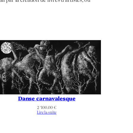
Danse carnavalesque
2 ‘100.00
€
Lire la suite