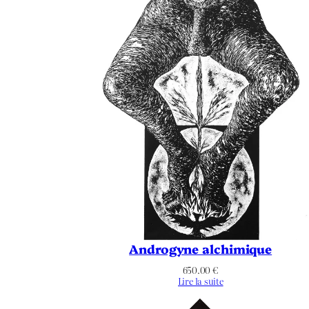
Androgyne alchimique
650.00
€
Lire la suite