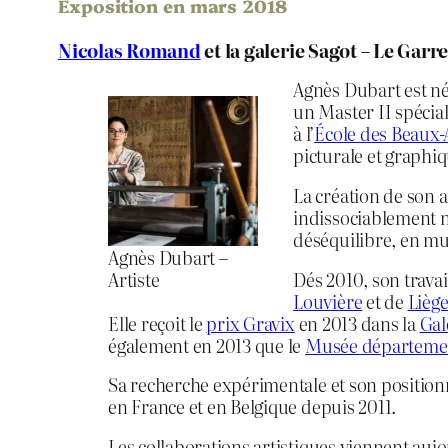
Exposition en mars 2018
Nicolas Romand
et la galerie Sagot – Le Garr
Agnès Dubart est née
un Master II spécia
à l’
École des Beaux-
picturale et graphi
La création de son a
indissociablement n
déséquilibre, en m
Agnès Dubart –
Dés 2010, son trava
Artiste
Louvière
et de
Lièg
Elle reçoit le
prix Gravix
en 2013 dans la
Gal
également en 2013 que le
Musée départemen
Sa recherche expérimentale et son position
en France et en Belgique depuis 2011.
Les collaborations artistiques viennent aujou