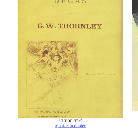
Technique
Support | Papier
Hauteur de l’oeuvre (mm)
Largeur de l’oeuvre (mm)
Hauteur du Support | Papier (mm)
Largeur du Support | Papier (mm)
Orientation
30 ‘000.00
€
État
Ajouter au panier