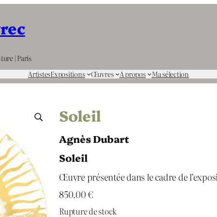
rrec
ture | Paris
Artistes
Expositions
Œuvres
A propos
Ma sélection
Soleil
Agnès Dubart
Soleil
Œuvre présentée dans le cadre de l’expos
850.00
€
Rupture de stock