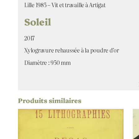
Lille 1985 – Vit et travaille à Artigat
Soleil
2017
Xylogravure rehaussée à la poudre d’or
Diamètre : 950 mm
Produits similaires
Attributs
Valeur
Artiste
Titre
Date