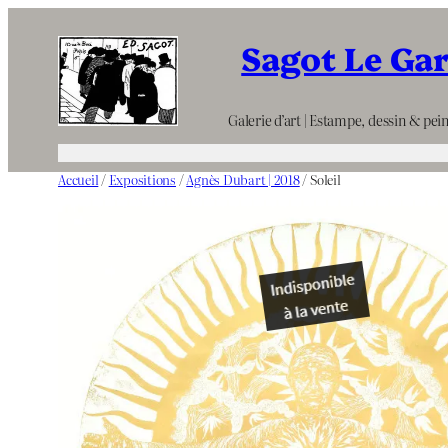
Aller
Sagot Le Ga
au
contenu
Galerie d’art | Estampe, dessin & pein
Accueil
/
Expositions
/
Agnès Dubart | 2018
/ Soleil