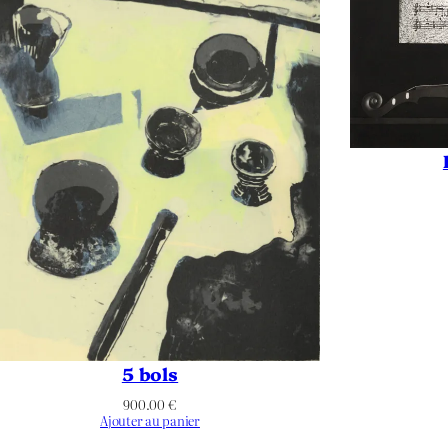
Poudre d'or
,
Xylogravure
–
950
950
–
–
Rond ou ovale
5 bols
–
900.00
€
Ajouter au panier