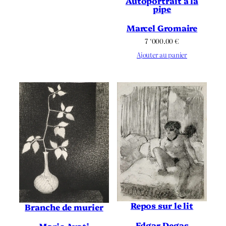
Autoportrait à la
pipe
Marcel Gromaire
7 ‘000.00
€
Ajouter au panier
Repos sur le lit
Branche de murier
Edgar Degas