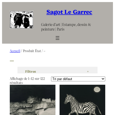
Aller
au
Sagot Le Garrec
contenu
Galerie d’art | Estampe, dessin &
peinture | Paris
Accueil
/ Produit État / –
–
Filtres
+
Affichage de 1–12 sur 122
résultats