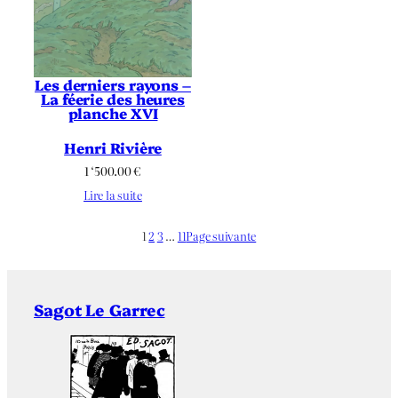
Les derniers rayons –
La féerie des heures
planche XVI
Henri Rivière
1 ‘500.00
€
Lire la suite
1
2
3
…
11
Page suivante
Sagot Le Garrec