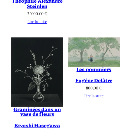
Théophile Alexandre
Steinlen
3 ‘000.00
€
Lire la suite
Les pommiers
Eugène Delâtre
800.00
€
Lire la suite
Graminées dans un
vase de fleurs
Kiyoshi Hasegawa