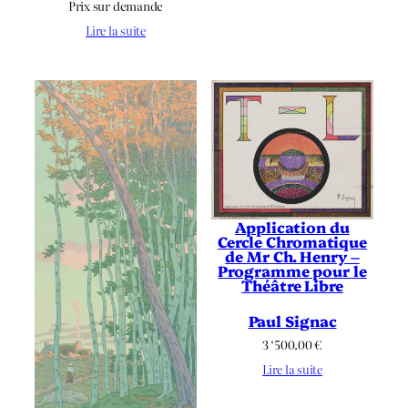
Prix sur demande
Lire la suite
Application du
Cercle Chromatique
de Mr Ch. Henry –
Programme pour le
Théâtre Libre
Paul Signac
3 ‘500.00
€
Lire la suite