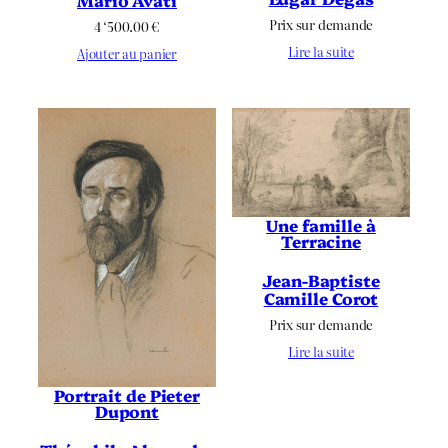
Mario Avati
Prix sur demande
4 ‘500.00
€
Lire la suite
Ajouter au panier
Une famille à
Terracine
Jean-Baptiste
Camille Corot
Prix sur demande
Lire la suite
Portrait de Pieter
Dupont