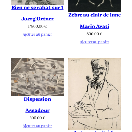
Rien ne se rabat sur 1
Zèbre au clair de lune
Joerg Ortner
Mario Avati
1 ‘800.00
€
800.00
€
Ajouter au panier
Ajouter au panier
Dispersion
Assadour
300.00
€
Ajouter au panier