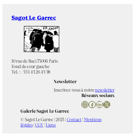
Sagot Le Garrec
10 rue de Buci 75006 Paris
Fond de cour gauche
Tel. : +33 1 43 26 43 38
Newsletter
Inscrivez-vous à notre
newsletter
Réseaux sociaux
Instagram
Facebook
LinkedIn
X
Galerie Sagot Le Garrec
© Sagot Le Garrec | 2025 |
Contact
|
Mentions
légales
|
CGV
|
Liens