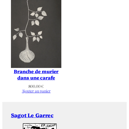
Cubisme
,
Figuratif
,
La Cité
,
La
Conciergerie
,
La Sainte Chapelle
,
Thématique
Le Vert Galant
,
Notre Dame de
Paris
,
Paris
,
Pont
,
Rivière/Fleuve
,
Seine
,
Tour
Branche de murier
dans une carafe
800.00
€
Ajouter au panier
Sagot Le Garrec