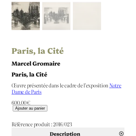
Paris, la Cité
Marcel Gromaire
Paris, la Cité
Œuvre présentée dans le cadre de l’exposition
Notre
Dame de Paris
600.00
€
q
Ajouter au panier
u
a
Référence produit :
2016/023
n
t
Description