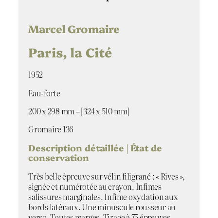
i
t
é
Marcel Gromaire
d
e
Paris, la Cité
P
a
1952
r
i
Eau-forte
s
,
200 x 298 mm – [324 x 510 mm]
l
a
Gromaire 136
C
Description détaillée | État de
i
conservation
t
é
Très belle épreuve sur vélin filigrané : « Rives »,
signée et numérotée au crayon. Infimes
salissures marginales. Infime oxydation aux
bords latéraux. Une minuscule rousseur au
verso. Toutes marges. Tirage à 75 épreuves.