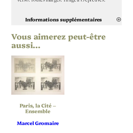
Informations supplémentaires
Vous aimerez peut-être
Attributs
Valeur
Marcel Gromaire
Artiste
aussi…
Paris, la Cité
Titre
1952
Date
Eau-forte
Technique
Rives
,
Vélin
Support | Papier
Paris, la Cité –
Ensemble
Hauteur de
200
l’oeuvre (mm)
Marcel Gromaire
Largeur de
298
l’oeuvre (mm)