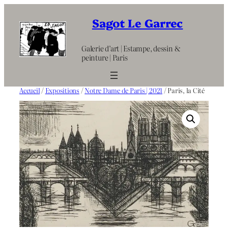
Aller
au
Sagot Le Garrec
contenu
Galerie d’art | Estampe, dessin &
peinture | Paris
Accueil
/
Expositions
/
Notre Dame de Paris | 2021
/ Paris, la Cité