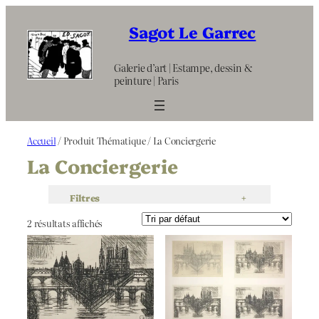
Aller
au
Sagot Le Garrec
contenu
Galerie d’art | Estampe, dessin &
peinture | Paris
Accueil
/ Produit Thématique / La Conciergerie
La Conciergerie
Filtres
+
2 résultats affichés