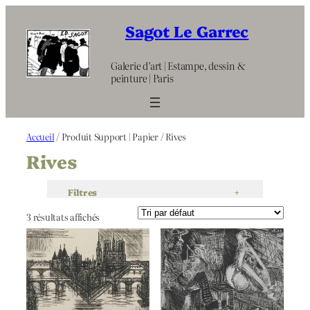
Aller
au
Sagot Le Garrec
contenu
Galerie d’art | Estampe, dessin &
peinture | Paris
Accueil
/ Produit Support | Papier / Rives
Rives
Filtres
+
3 résultats affichés