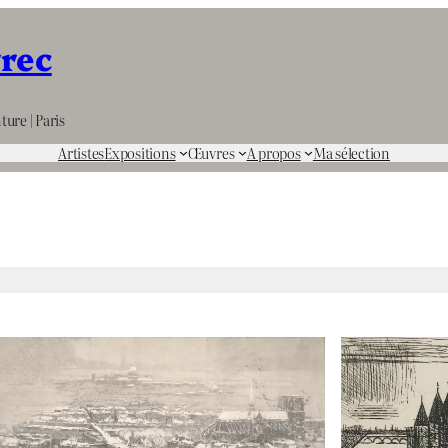
rrec
ture | Paris
Artistes
Expositions
Œuvres
A propos
Ma sélection