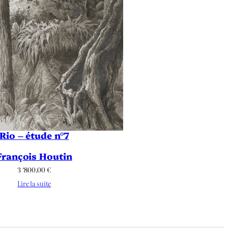
Rio – étude n°7
François Houtin
3 ‘800.00
€
Lire la suite