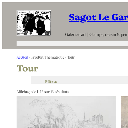
Aller
Sagot Le Ga
au
contenu
Galerie d’art | Estampe, dessin & pein
Accueil
/ Produit Thématique / Tour
Tour
Filtres
Affichage de 1–12 sur 13 résultats