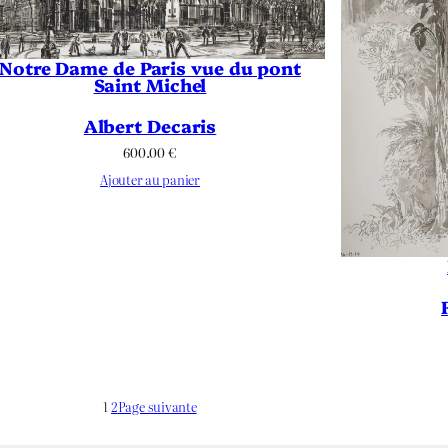
Notre Dame de Paris vue du pont
Saint Michel
Albert Decaris
600.00
€
Ajouter au panier
1
2
Page suivante