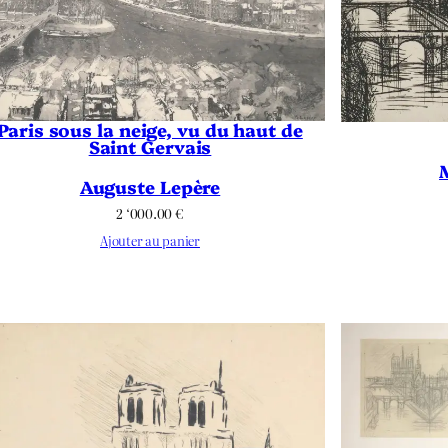
Paris sous la neige, vu du haut de
Saint Gervais
Auguste Lepère
2 ‘000.00
€
Ajouter au panier