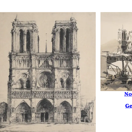
No
Ge