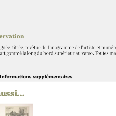
servation
, signée, titrée, revêtue de l’anagramme de l’artiste et num
aft gommé le long du bord supérieur au verso. Toutes marge
Informations supplémentaires
aussi…
lard
ale