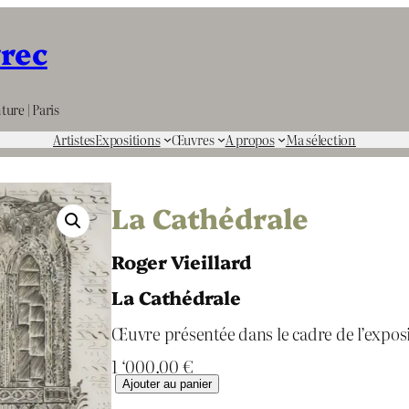
rrec
ture | Paris
Artistes
Expositions
Œuvres
A propos
Ma sélection
La Cathédrale
Roger Vieillard
La Cathédrale
Œuvre présentée dans le cadre de l’expos
1 ‘000.00
€
q
Ajouter au panier
u