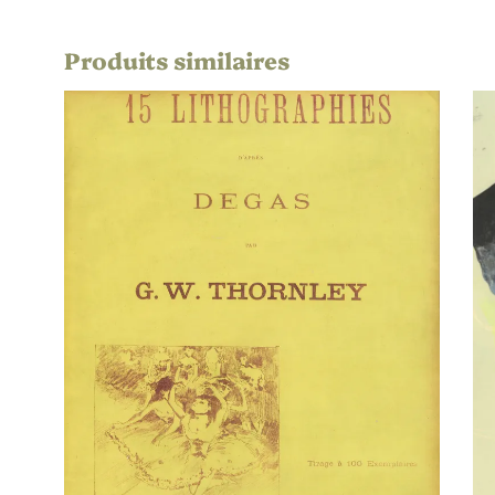
Non applic
Éditeur
Produits similaires
Par l’artist
Imprimeur
Non applic
Publication
Paysage
Orientation
Définitif
État
Noir & Bla
Chromie
Architectur
Thématique