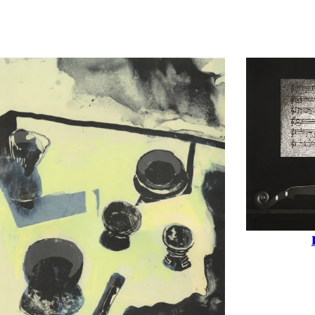
able
e
able
nc
e
,
Cathédrale
,
Façade
,
Figuratif
,
Flèche
,
Notre Dame de Paris
,
Paris
,
Parvis
,
Ro