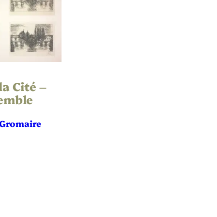
la Cité –
emble
 Gromaire
s