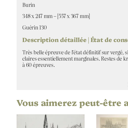
Burin
348 x 247 mm – [557 x 367 mm]
Guérin 130
Description détaillée | État de con
Très belle épreuve de l’état définitif sur vergé
claires essentiellement marginales. Restes de kr
à 60 épreuves.
Vous aimerez peut-être 
Attributs
Valeur
Roger Vieil
Artiste
La Cathédr
Titre