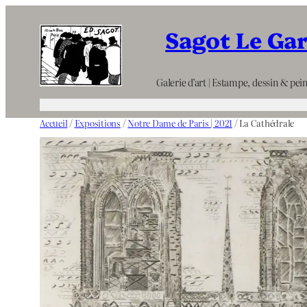
Aller
Sagot Le Ga
au
contenu
Galerie d’art | Estampe, dessin & pein
Accueil
/
Expositions
/
Notre Dame de Paris | 2021
/ La Cathédrale