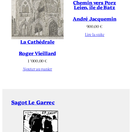
Chemin vers Porz
Leien, île de Batz
André Jacquemin
900.00
€
Lire la suite
La Cathédrale
Roger Vieillard
1 ‘000.00
€
Ajouter au panier
Sagot Le Garrec