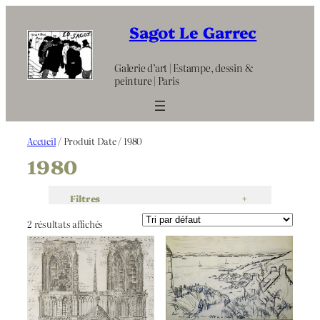
Aller
au
Sagot Le Garrec
contenu
Galerie d’art | Estampe, dessin &
peinture | Paris
Accueil
/ Produit Date / 1980
1980
Filtres
+
2 résultats affichés