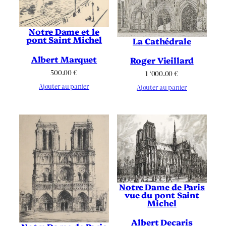
Notre Dame et le
pont Saint Michel
La Cathédrale
Albert Marquet
Roger Vieillard
500.00
€
1 ‘000.00
€
Ajouter au panier
Ajouter au panier
Notre Dame de Paris
vue du pont Saint
Michel
Albert Decaris