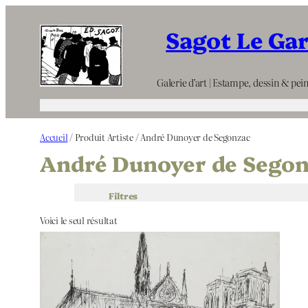
Aller
Sagot Le Ga
au
contenu
Galerie d’art | Estampe, dessin & pein
Accueil
/ Produit Artiste / André Dunoyer de Segonzac
André Dunoyer de Sego
Filtres
Voici le seul résultat