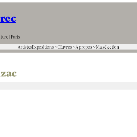
rrec
ture | Paris
Artistes
Expositions
Œuvres
A propos
Ma sélection
nzac