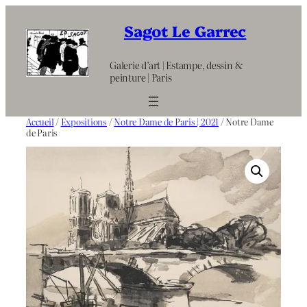
Aller
au
Sagot Le Garrec
contenu
Galerie d’art | Estampe, dessin &
peinture | Paris
Accueil
/
Expositions
/
Notre Dame de Paris | 2021
/ Notre Dame
de Paris