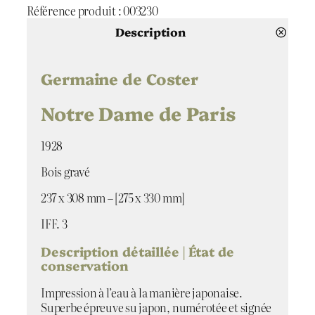
a
Référence produit :
003230
n
t
Description
i
t
é
Germaine de Coster
d
e
Notre Dame de Paris
N
o
1928
t
r
Bois gravé
e
D
237 x 308 mm – [275 x 330 mm]
a
m
IFF. 3
e
Description détaillée | État de
d
conservation
e
P
Impression à l’eau à la manière japonaise.
a
Superbe épreuve su japon, numérotée et signée
r