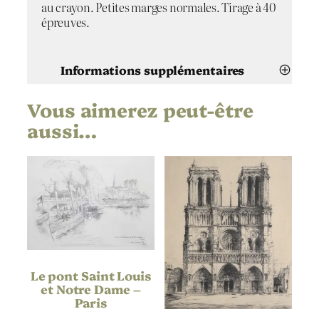
au crayon. Petites marges normales. Tirage à 40
i
épreuves.
s
Informations supplémentaires
Vous aimerez peut-être
Attributs
Valeur
Germaine de Coster
Artiste
aussi…
Notre Dame de Paris
Titre
1928
Date
Bois gravé
Technique
Japon
Support | Papier
Le pont Saint Louis
et Notre Dame –
Hauteur de
237
Paris
l’oeuvre (mm)