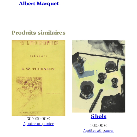
Albert Marquet
Définitif
État
Noir & Blanc
Chromie
Produits similaires
Architecture
,
Cathédrale
,
Chevet
,
Chœur
,
Estampe japonaise
,
Figuratif
,
Flèche
,
Jardin
,
Notre
Thématique
Dame de Paris
,
Paris
,
Pont
,
Quai
,
Rosace
,
Seine
,
Tour
5 bols
30 ‘000.00
€
Ajouter au panier
900.00
€
Ajouter au panier