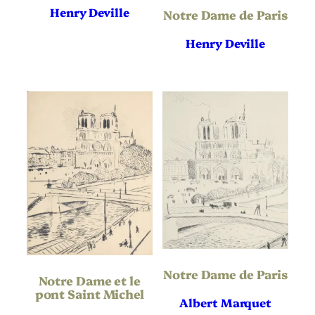
Largeur de
Henry Deville
Notre Dame de Paris
308
l’oeuvre (mm)
Henry Deville
Hauteur du
275
Support | Papier
(mm)
Largeur du
330
Support | Papier
(mm)
Référence
IFF. 3
bibliographique
40 épreuves
Tirage
Non applicable
Éditeur
Non applicable
Imprimeur
Non applicable
Publication
Notre Dame de Paris
Notre Dame et le
pont Saint Michel
Albert Marquet
Paysage
Orientation