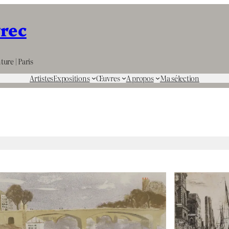
rrec
ture | Paris
Artistes
Expositions
Œuvres
A propos
Ma sélection