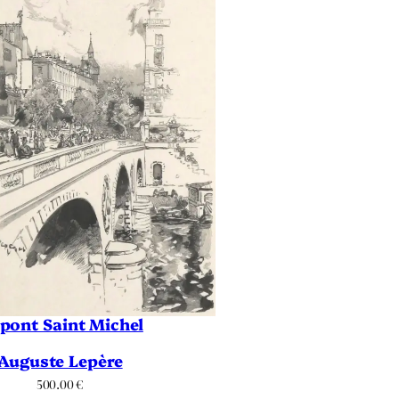
 pont Saint Michel
Auguste Lepère
500.00
€