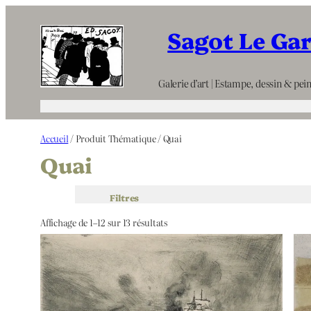
Aller
Sagot Le Ga
au
contenu
Galerie d’art | Estampe, dessin & pein
Accueil
/ Produit Thématique / Quai
Quai
Filtres
Affichage de 1–12 sur 13 résultats