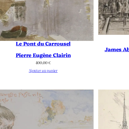
Le Pont du Carrousel
James Ab
Pierre Eugène Clairin
400.00
€
Ajouter au panier