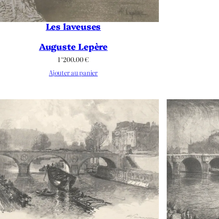
Les laveuses
Auguste Lepère
1 ‘200.00
€
Ajouter au panier