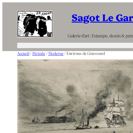
Aller
Sagot Le Ga
au
contenu
Galerie d’art | Estampe, dessin & pein
Accueil
/
Période
/
Moderne
/ Environs de Gravesend