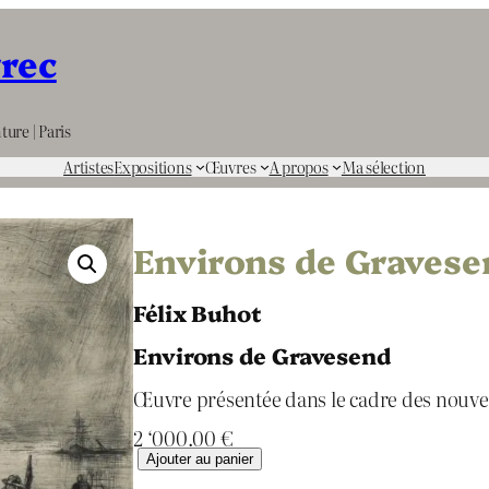
rrec
ture | Paris
Artistes
Expositions
Œuvres
A propos
Ma sélection
Environs de Gravese
Félix Buhot
Environs de Gravesend
Œuvre présentée dans le cadre des nouv
2 ‘000.00
€
q
Ajouter au panier
u