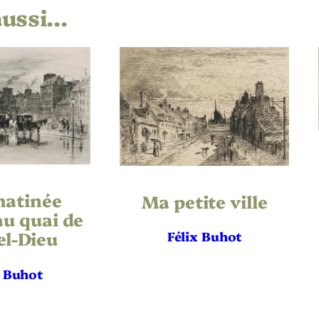
aussi…
Félix Buhot
Environs de Gravesend
1885
Aquatinte
,
Eau-forte
,
Pointe sèche
Vergé
matinée
Ma petite ville
265
au quai de
el-Dieu
Félix Buhot
346
x Buhot
363
549