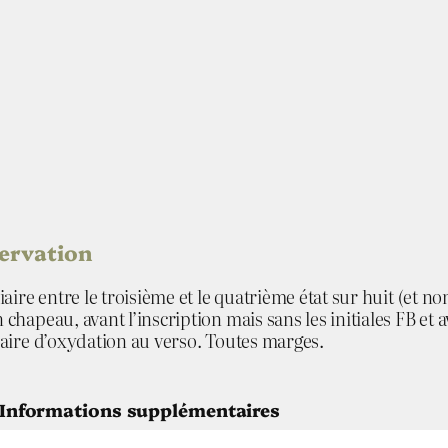
a
v
e
s
e
n
d
servation
ire entre le troisième et le quatrième état sur huit (et non
hapeau, avant l’inscription mais sans les initiales FB et 
laire d’oxydation au verso. Toutes marges.
Informations supplémentaires