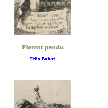
Référence bibliographique
État
Tirage
Pierrot pendu
Éditeur
Félix Buhot
Imprimeur
Publication
Chromie
Orientation
Thématique