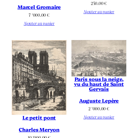
250.00
€
Marcel Gromaire
Ajouter au panier
7 ‘000.00
€
Ajouter au panier
Paris sous la neige,
vu du haut de Saint
Gervais
Auguste Lepère
2 ‘000.00
€
Le petit pont
Ajouter au panier
Charles Meryon
10 ‘000.00
€