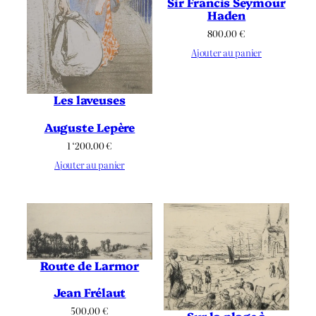
Sir Francis Seymour
Haden
800.00
€
Ajouter au panier
Les laveuses
Auguste Lepère
1 ‘200.00
€
Ajouter au panier
Route de Larmor
Jean Frélaut
500.00
€
Sur la plage à