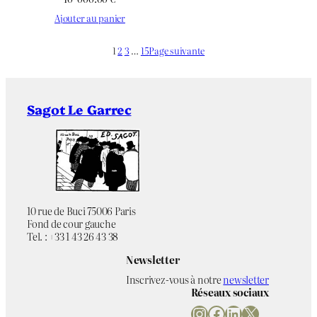
Ajouter au panier
1
2
3
…
15
Page suivante
Sagot Le Garrec
10 rue de Buci 75006 Paris
Fond de cour gauche
Tel. : +33 1 43 26 43 38
Newsletter
Inscrivez-vous à notre
newsletter
Réseaux sociaux
Instagram
Facebook
LinkedIn
X