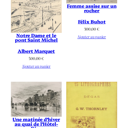
Femme assise sur un
rocher
Félix Buhot
300.00
€
Notre Dame et le
Ajouter au panier
pont Saint Michel
Albert Marquet
500.00
€
Ajouter au panier
Une matinée d’hiver
au quai de l’Hôtel-