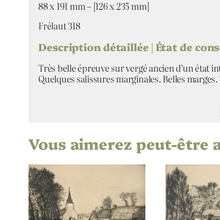
88 x 191 mm – [126 x 235 mm]
Frélaut 318
Description détaillée | État de con
Très belle épreuve sur vergé ancien d’un état inte
Quelques salissures marginales. Belles marges. 
Vous aimerez peut-être 
Attributs
Valeur
Jean Frél
Artiste
Route de 
Titre
1929
Date