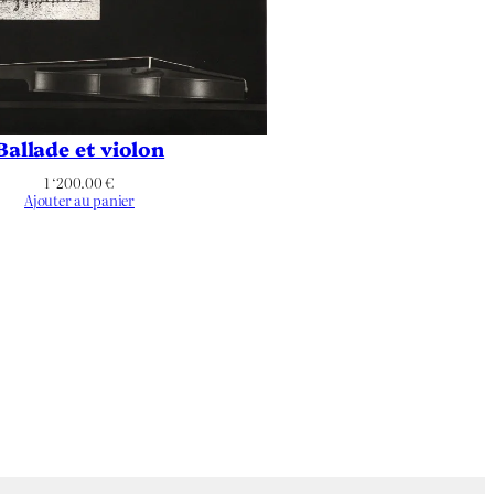
Ballade et violon
1 ‘200.00
€
Ajouter au panier
,
Route