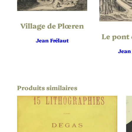
Burin
,
Poi
Technique
Vergé
Support | Papier
Village de Plœren
88
Hauteur de l’oeuvre (mm)
Le pont
Jean Frélaut
191
Largeur de l’oeuvre (mm)
Jean 
126
Hauteur du Support | Papier (mm)
235
Largeur du Support | Papier (mm)
Produits similaires
Frélaut 31
Référence bibliographique
Intermédi
État
42 épreuv
Tirage