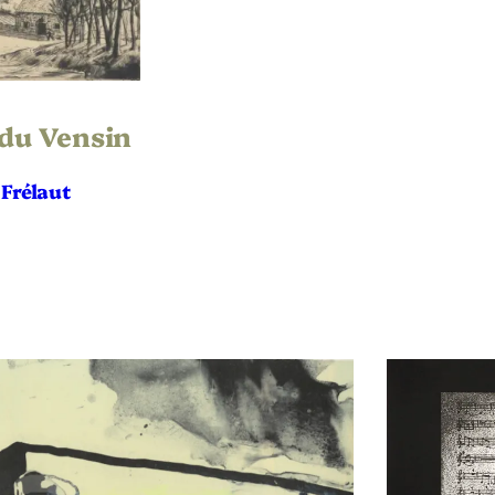
nte sèche
 du Vensin
Frélaut
8
aire
es