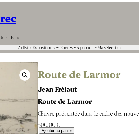
rrec
ture | Paris
Artistes
Expositions
Œuvres
A propos
Ma sélection
Route de Larmor
Jean Frélaut
Route de Larmor
Œuvre présentée dans le cadre des nouv
500.00
€
q
Ajouter au panier
u