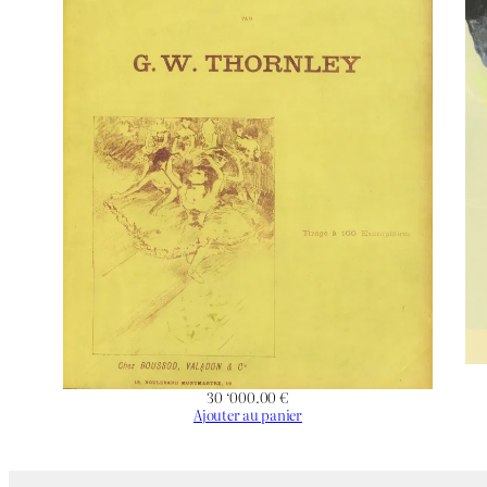
Non appli
Éditeur
Non appli
Imprimeur
Noir & Bl
Chromie
Paysage
Orientation
Arbre
,
Bor
Thématique
30 ‘000.00
€
Ajouter au panier