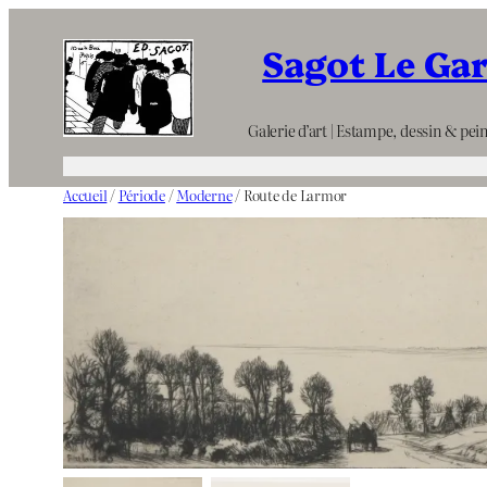
Aller
Sagot Le Ga
au
contenu
Galerie d’art | Estampe, dessin & pein
Accueil
/
Période
/
Moderne
/ Route de Larmor