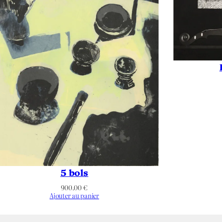
cable
cable
anc
d de plage
,
Bretagne
,
Charrette
,
Chaumière
,
Figuratif
,
Mer/Océan
,
Personnage
5 bols
900.00
€
Ajouter au panier