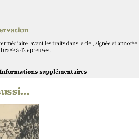
r
servation
rmédiaire, avant les traits dans le ciel, signée et annotée :
Tirage à 42 épreuves.
Informations supplémentaires
aussi…
aut
Larmor