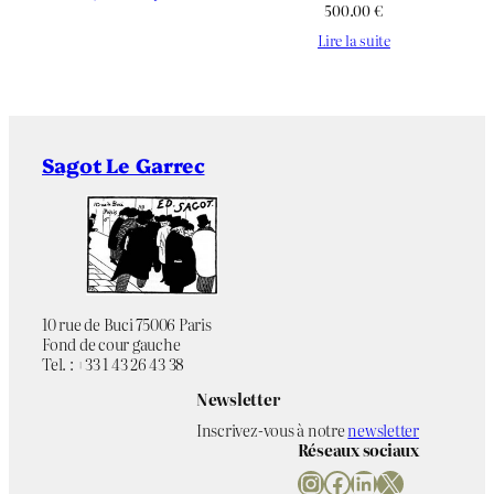
500.00
€
Lire la suite
Sagot Le Garrec
10 rue de Buci 75006 Paris
Fond de cour gauche
Tel. : +33 1 43 26 43 38
Newsletter
Inscrivez-vous à notre
newsletter
Réseaux sociaux
Instagram
Facebook
LinkedIn
X