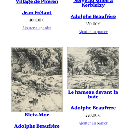
Neige au soleil à
Village de Plœren
Kerbleizy
Jean Frélaut
Adolphe Beaufrère
400.00
€
350.00
€
Ajouter au panier
Ajouter au panier
Le hameau devant la
baie
Adolphe Beaufrère
Bleiz-Mor
220.00
€
Ajouter au panier
Adolphe Beaufrère