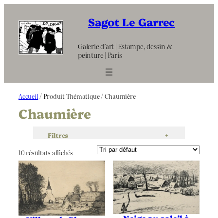
Aller
au
Sagot Le Garrec
contenu
Galerie d’art | Estampe, dessin &
peinture | Paris
Accueil
/ Produit Thématique / Chaumière
Chaumière
Filtres
+
10 résultats affichés