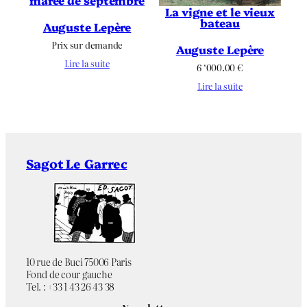
marée de septembre
La vigne et le vieux
bateau
Auguste Lepère
Prix sur demande
Auguste Lepère
Lire la suite
6 ‘000.00
€
Lire la suite
Sagot Le Garrec
10 rue de Buci 75006 Paris
Fond de cour gauche
Tel. : +33 1 43 26 43 38