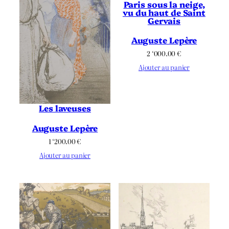
Paris sous la neige,
vu du haut de Saint
Gervais
Auguste Lepère
2 ‘000.00
€
Ajouter au panier
Les laveuses
Auguste Lepère
1 ‘200.00
€
Ajouter au panier