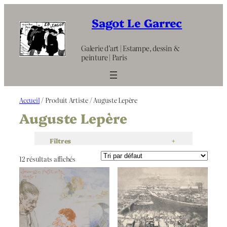
Aller
au
Sagot Le Garrec
contenu
Galerie d’art | Estampe, dessin &
peinture | Paris
Accueil
/ Produit Artiste / Auguste Lepère
Auguste Lepère
Filtres
+
12 résultats affichés