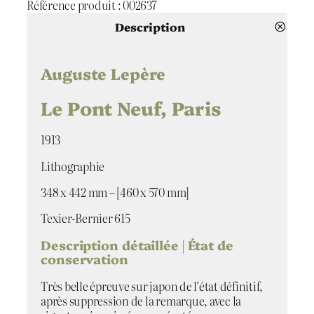
Référence produit :
002637
n
t
Description
i
t
é
Auguste Lepère
d
e
Le Pont Neuf, Paris
L
e
1913
P
o
Lithographie
n
t
348 x 442 mm – [460 x 570 mm]
N
e
Texier-Bernier 615
u
Description détaillée | État de
f
conservation
,
P
Très belle épreuve sur japon de l’état définitif,
a
après suppression de la remarque, avec la
r