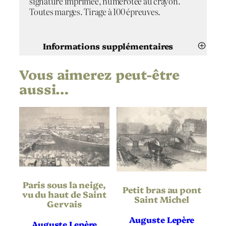
signature imprimée, numérotée au crayon.
i
Toutes marges. Tirage à 100 épreuves.
s
Informations supplémentaires
Vous aimerez peut-être
Attributs
Valeur
Auguste Lepère
Artiste
aussi…
Le Pont Neuf, Paris
Titre
1913
Date
Lithographie
Technique
Japon
Support | Papier
Paris sous la neige,
Petit bras au pont
vu du haut de Saint
Saint Michel
Gervais
Hauteur de
348
l’oeuvre (mm)
Auguste Lepère
Auguste Lepère