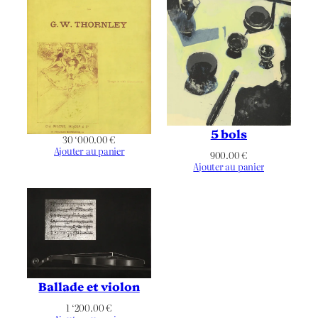
Noir & Blanc
Chromie
Paysage
Orientation
Barque
,
Ciel
,
Figuratif
,
Henri IV
,
Paris
,
Pêcheur
,
Péniche
,
Pont
,
Thématique
Pont Neuf
,
Quai
,
Seine
,
Vert
Galant
5 bols
30 ‘000.00
€
Ajouter au panier
900.00
€
Ajouter au panier
Ballade et violon
1 ‘200.00
€