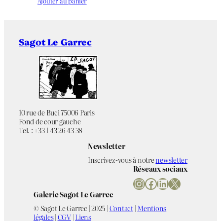
Ajouter au panier
Sagot Le Garrec
10 rue de Buci 75006 Paris
Fond de cour gauche
Tel. : +33 1 43 26 43 38
Newsletter
Inscrivez-vous à notre
newsletter
Réseaux sociaux
Instagram
Facebook
LinkedIn
X
Galerie Sagot Le Garrec
© Sagot Le Garrec | 2025 |
Contact
|
Mentions
légales
|
CGV
|
Liens