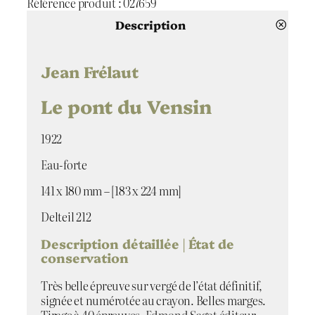
Référence produit :
027659
n
t
Description
i
t
é
Jean Frélaut
d
e
Le pont du Vensin
L
e
1922
p
o
Eau-forte
n
t
141 x 180 mm – [183 x 224 mm]
d
u
Delteil 212
V
Description détaillée | État de
e
conservation
n
s
Très belle épreuve sur vergé de l’état définitif,
i
signée et numérotée au crayon. Belles marges.
n
Tirage à 40 épreuves. Edmond Sagot éditeur,