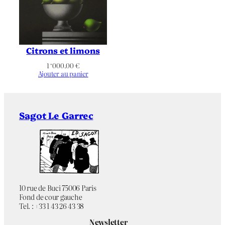
Noir & Blanc
Chromie
Paysage
Orientation
Citrons et limons
Arbre
,
Bretagne
,
Chaumière
,
1 ‘000.00
€
Colline
,
Figuratif
,
Pont
,
Route
,
Thématique
Ajouter au panier
Vensin
,
Village
Sagot Le Garrec
10 rue de Buci 75006 Paris
Fond de cour gauche
Tel. : +33 1 43 26 43 38
Newsletter