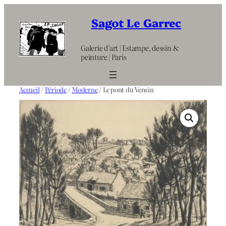
Aller
au
Sagot Le Garrec
contenu
Galerie d’art | Estampe, dessin &
peinture | Paris
Accueil
/
Période
/
Moderne
/ Le pont du Vensin