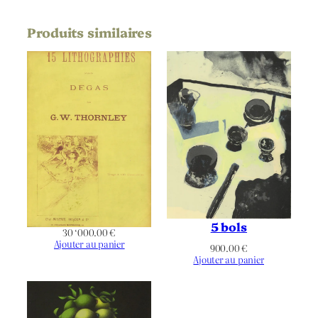
Largeur de
180
l’oeuvre (mm)
Produits similaires
Hauteur du
183
Support | Papier
(mm)
Largeur du
224
Support | Papier
(mm)
Référence
Delteil 212
bibliographique
Définitif
État
40 épreuves
Tirage
Maurice Le Garrec
Éditeur
5 bols
30 ‘000.00
€
Ajouter au panier
900.00
€
Ajouter au panier
Non applicable
Imprimeur
Non applicable
Publication