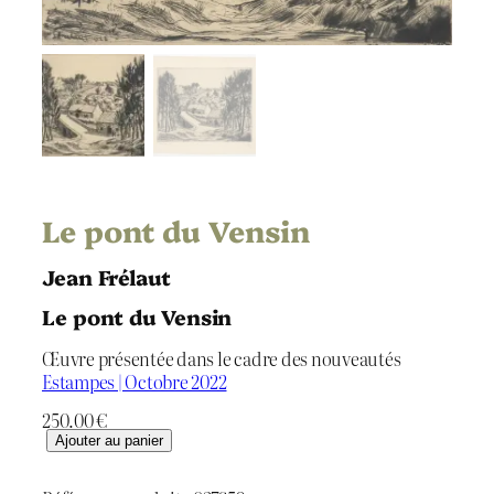
Le pont du Vensin
Jean Frélaut
Le pont du Vensin
Œuvre présentée dans le cadre des nouveautés
Estampes | Octobre 2022
250.00
€
q
Ajouter au panier
u
a