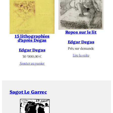
Repos sur le lit
15 lithographies
d’après Degas
Edgar Degas
Prix sur demande
Edgar Degas
Lire la suite
30 ‘000.00
€
Ajouter au panier
Sagot Le Garrec