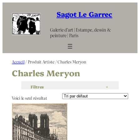
Aller
au
Sagot Le Garrec
contenu
Galerie d’art | Estampe, dessin &
peinture | Paris
Accueil
/ Produit Artiste / Charles Meryon
Charles Meryon
Filtres
+
Voici le seul résultat