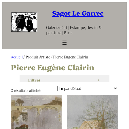
Aller
au
Sagot Le Garrec
contenu
Galerie d’art | Estampe, dessin &
peinture | Paris
Accueil
/ Produit Artiste / Pierre Eugène Clairin
Pierre Eugène Clairin
Filtres
+
2 résultats affichés