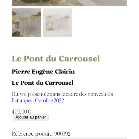
Le Pont du Carrousel
Pierre Eugène Clairin
Le Pont du Carrousel
Œuvre présentée dans le cadre des nouveautés
Estampes | Octobre 2022
400.00
€
q
Ajouter au panier
u
a
Référence produit :
900092
n