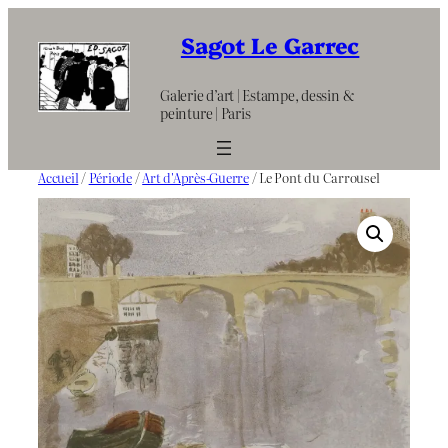
Aller
au
Sagot Le Garrec
contenu
Galerie d’art | Estampe, dessin &
peinture | Paris
Accueil
/
Période
/
Art d'Après-Guerre
/ Le Pont du Carrousel