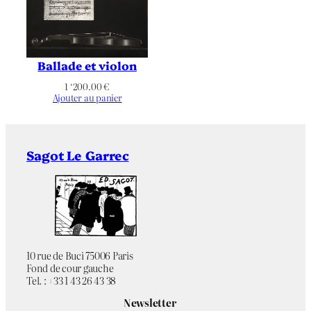
Largeur du
563
Support | Papier
(mm)
Référence
Non applicable
bibliographique
Ballade et violon
1 ‘200.00
€
Définitif
État
Ajouter au panier
25 épreuves
Tirage
Sagot Le Garrec
Non applicable
Éditeur
Claude Groschêne
Imprimeur
Non applicable
Publication
10 rue de Buci 75006 Paris
Fond de cour gauche
Couleurs
Chromie
Tel. : +33 1 43 26 43 38
Newsletter
Paysage
Orientation