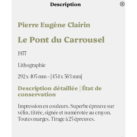
t
Description
i
t
é
Pierre Eugène Clairin
d
e
Le Pont du Carrousel
L
e
1977
P
o
Lithographie
n
t
292 x 405 mm – [454 x 563 mm]
d
u
Description détaillée | État de
C
conservation
a
Impression en couleurs. Superbe épreuve sur
r
vélin, titrée, signée et numérotée au crayon.
r
Toutes marges. Tirage à 25 épreuves.
o
u
s