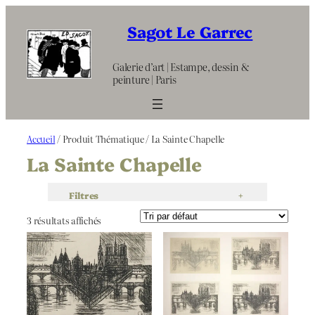
Aller
au
Sagot Le Garrec
contenu
Galerie d’art | Estampe, dessin &
peinture | Paris
Accueil
/ Produit Thématique / La Sainte Chapelle
La Sainte Chapelle
Filtres
+
3 résultats affichés