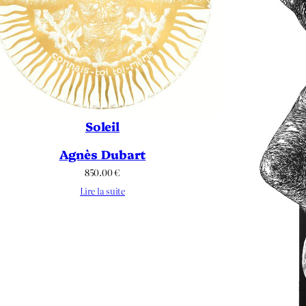
Soleil
Agnès Dubart
850.00
€
Lire la suite