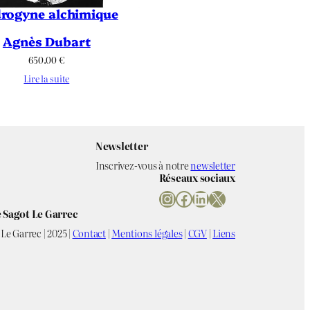
rogyne alchimique
Agnès Dubart
650.00
€
Lire la suite
Newsletter
Inscrivez-vous à notre
newsletter
Réseaux sociaux
Instagram
Facebook
LinkedIn
X
 Sagot Le Garrec
Le Garrec | 2025 |
Contact
|
Mentions légales
|
CGV
|
Liens