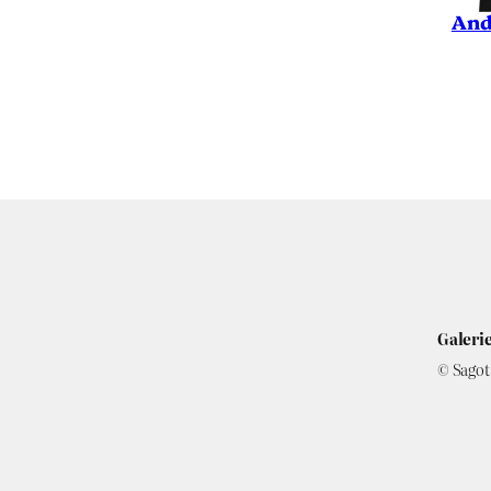
And
Galerie
© Sagot 