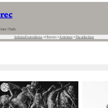
rrec
ture | Paris
Artistes
Expositions
Œuvres
A propos
Ma sélection