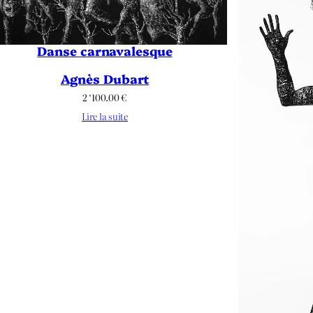
Danse carnavalesque
Agnès Dubart
2 ‘100.00
€
Lire la suite