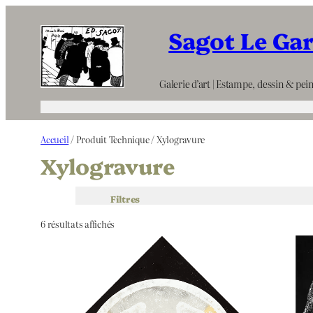
Aller
Sagot Le Ga
au
contenu
Galerie d’art | Estampe, dessin & pein
Accueil
/ Produit Technique / Xylogravure
Xylogravure
Filtres
6 résultats affichés