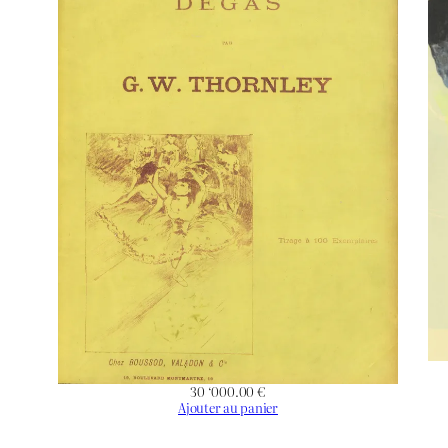
Technique
Support | Papier
Hauteur de l’oeuvre (mm)
Largeur de l’oeuvre (mm)
Hauteur du Support | Papier (mm)
Largeur du Support | Papier (mm)
Orientation
30 ‘000.00
€
État
Ajouter au panier