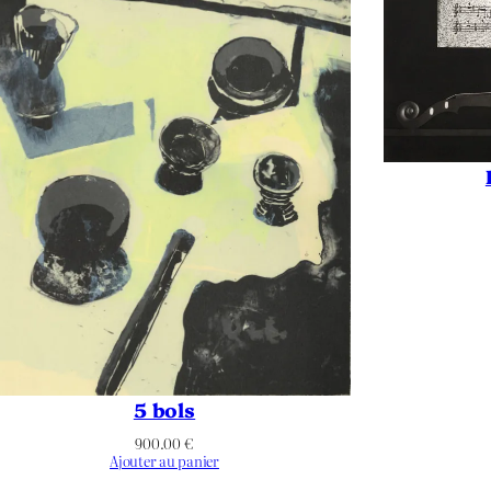
Xylogravure
–
1000
1000
–
–
Carré
5 bols
–
900.00
€
Ajouter au panier