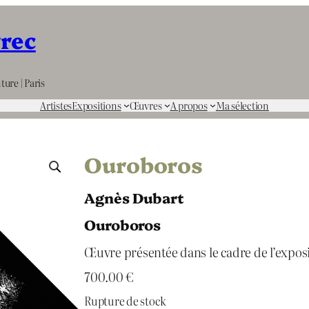
rrec
ture | Paris
Artistes
Expositions
Œuvres
A propos
Ma sélection
Ouroboros
Agnès Dubart
Ouroboros
Œuvre présentée dans le cadre de l’expos
700.00
€
Rupture de stock