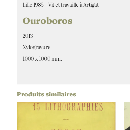
Lille 1985 – Vit et travaille à Artigat
Ouroboros
2013
Xylogravure
1000 x 1000 mm.
Produits similaires
Attributs
Valeur
Artiste
Titre
Date