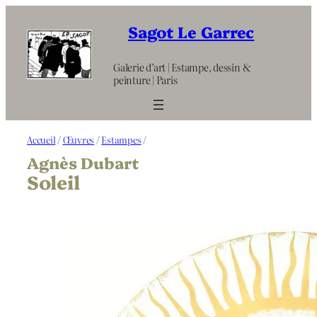
Aller
au
Sagot Le Garrec
contenu
Galerie d’art | Estampe, dessin &
peinture | Paris
Accueil
/
Œuvres
/
Estampes
/
Agnès Dubart
Soleil