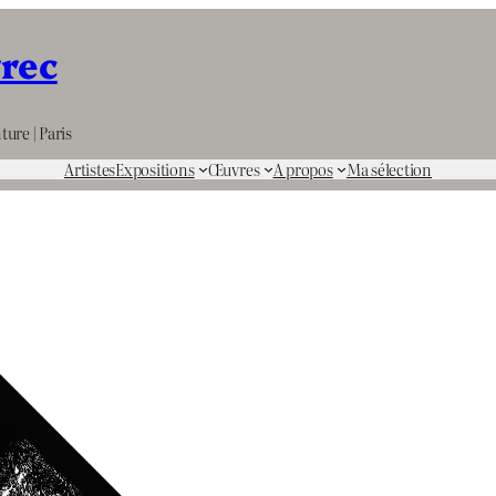
rrec
ture | Paris
Artistes
Expositions
Œuvres
A propos
Ma sélection