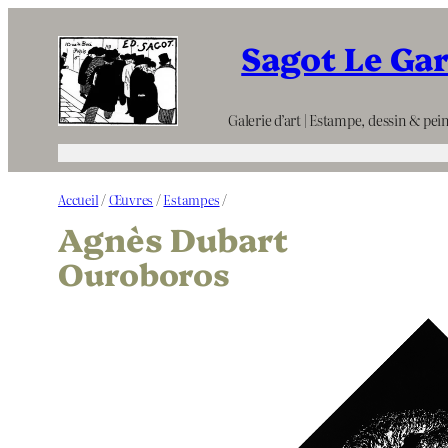
Aller
Sagot Le Ga
au
contenu
Galerie d’art | Estampe, dessin & pein
Accueil
/
Œuvres
/
Estampes
/
Agnès Dubart
Ouroboros