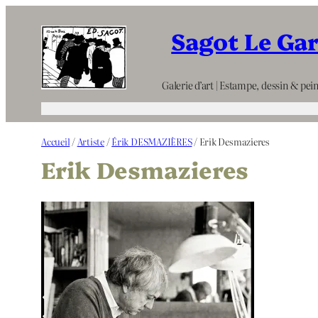
Aller
Sagot Le Ga
au
contenu
Galerie d’art | Estampe, dessin & pein
Accueil
/
Artiste
/
Érik DESMAZIÈRES
/ Erik Desmazieres
Erik Desmazieres