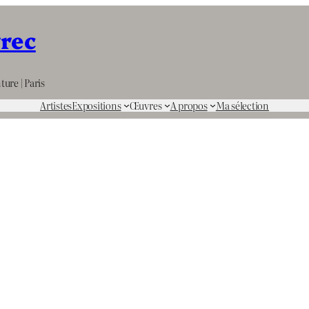
rrec
ture | Paris
Artistes
Expositions
Œuvres
A propos
Ma sélection