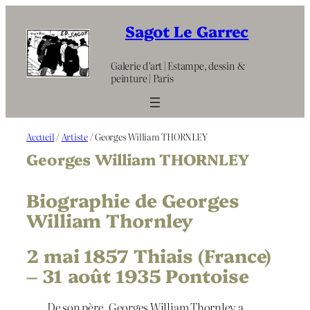
Aller
au
Sagot Le Garrec
contenu
Galerie d’art | Estampe, dessin &
peinture | Paris
Accueil
/
Artiste
/ Georges William THORNLEY
Georges William THORNLEY
Biographie de Georges
William Thornley
2 mai 1857 Thiais (France)
– 31 août 1935 Pontoise
De son père, Georges William Thornley a