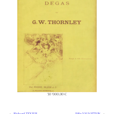
30 ‘000.00
€
←
Richard TEXIER
Félix VALLOTTON
→