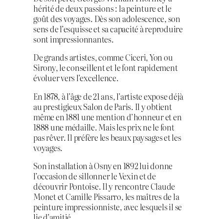
hérité de deux passions : la peinture et le
goût des voyages. Dès son adolescence, son
sens de l’esquisse et sa capacité à reproduire
sont impressionnantes.
De grands artistes, comme Ciceri, Yon ou
Sirony, le conseillent et le font rapidement
évoluer vers l’excellence.
En 1878, à l’âge de 21 ans, l’artiste expose déjà
au prestigieux Salon de Paris. Il y obtient
même en 1881 une mention d’honneur et en
1888 une médaille. Mais les prix ne le font
pas rêver. Il préfère les beaux paysages et les
voyages.
Son installation à Osny en 1892 lui donne
l’occasion de sillonner le Vexin et de
découvrir Pontoise. Il y rencontre Claude
Monet et Camille Pissarro, les maîtres de la
peinture impressionniste, avec lesquels il se
lie d’amitié.