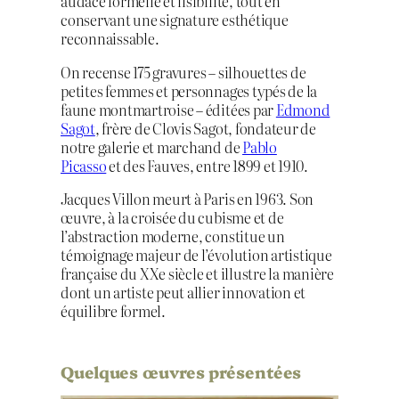
audace formelle et lisibilité, tout en
conservant une signature esthétique
reconnaissable.
On recense 175 gravures – silhouettes de
petites femmes et personnages typés de la
faune montmartroise – éditées par
Edmond
Sagot
, frère de Clovis Sagot, fondateur de
notre galerie et marchand de
Pablo
Picasso
et des Fauves, entre 1899 et 1910.
Jacques Villon meurt à Paris en 1963. Son
œuvre, à la croisée du cubisme et de
l’abstraction moderne, constitue un
témoignage majeur de l’évolution artistique
française du XXe siècle et illustre la manière
dont un artiste peut allier innovation et
équilibre formel.
Quelques œuvres présentées