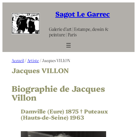
Aller
au
Sagot Le Garrec
contenu
Galerie d’art | Estampe, dessin &
peinture | Paris
Accueil
/
Artiste
/ Jacques VILLON
Jacques VILLON
Biographie de Jacques
Villon
Damville (Eure) 1875 † Puteaux
(Hauts-de-Seine) 1963