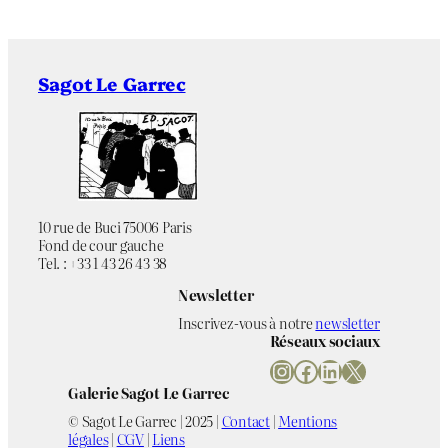
Sagot Le Garrec
10 rue de Buci 75006 Paris
Fond de cour gauche
Tel. : +33 1 43 26 43 38
Newsletter
Inscrivez-vous à notre
newsletter
Réseaux sociaux
Instagram
Facebook
LinkedIn
X
Galerie Sagot Le Garrec
© Sagot Le Garrec | 2025 |
Contact
|
Mentions
légales
|
CGV
|
Liens