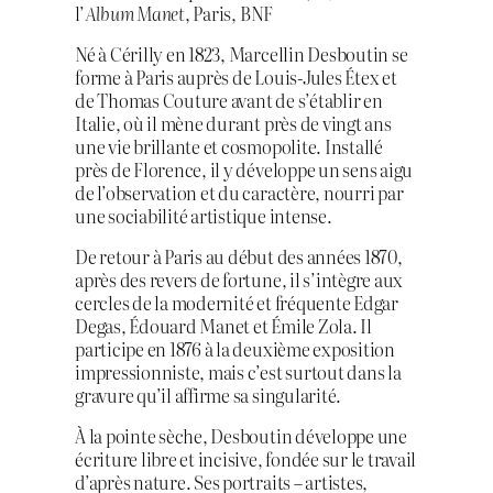
l’
Album Manet
, Paris, BNF
Né à Cérilly en 1823, Marcellin Desboutin se
forme à Paris auprès de Louis-Jules Étex et
de Thomas Couture avant de s’établir en
Italie, où il mène durant près de vingt ans
une vie brillante et cosmopolite. Installé
près de Florence, il y développe un sens aigu
de l’observation et du caractère, nourri par
une sociabilité artistique intense.
De retour à Paris au début des années 1870,
après des revers de fortune, il s’intègre aux
cercles de la modernité et fréquente Edgar
Degas, Édouard Manet et Émile Zola. Il
participe en 1876 à la deuxième exposition
impressionniste, mais c’est surtout dans la
gravure qu’il affirme sa singularité.
À la pointe sèche, Desboutin développe une
écriture libre et incisive, fondée sur le travail
d’après nature. Ses portraits – artistes,