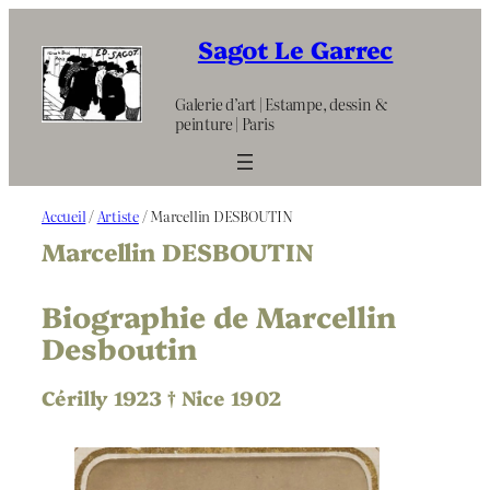
Aller
au
Sagot Le Garrec
contenu
Galerie d’art | Estampe, dessin &
peinture | Paris
Accueil
/
Artiste
/ Marcellin DESBOUTIN
Marcellin DESBOUTIN
Biographie de Marcellin
Desboutin
Cérilly 1923 † Nice 1902