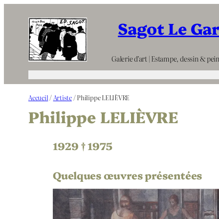
Aller
Sagot Le Ga
au
contenu
Galerie d’art | Estampe, dessin & pein
Accueil
/
Artiste
/ Philippe LELIÈVRE
Philippe LELIÈVRE
1929 † 1975
Quelques œuvres présentées