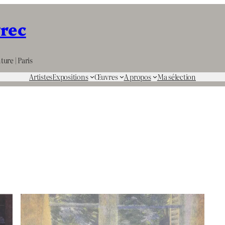
rrec
ture | Paris
Artistes
Expositions
Œuvres
A propos
Ma sélection