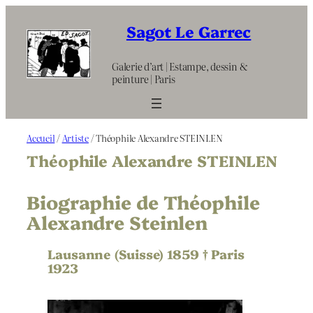
Aller
au
Sagot Le Garrec
contenu
Galerie d’art | Estampe, dessin &
peinture | Paris
Accueil
/
Artiste
/ Théophile Alexandre STEINLEN
Théophile Alexandre STEINLEN
Biographie de Théophile
Alexandre Steinlen
Lausanne (Suisse) 1859 † Paris
1923