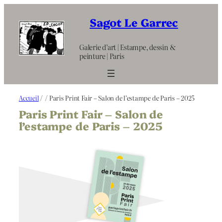
Aller
au
Sagot Le Garrec
contenu
Galerie d’art | Estampe, dessin &
peinture | Paris
Accueil
/
/ Paris Print Fair – Salon de l’estampe de Paris – 2025
Paris Print Fair – Salon de
l’estampe de Paris – 2025