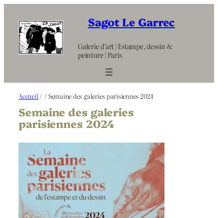
Aller
au
Sagot Le Garrec
contenu
Galerie d’art | Estampe, dessin &
peinture | Paris
Accueil
/
/ Semaine des galeries parisiennes 2024
Semaine des galeries
parisiennes 2024