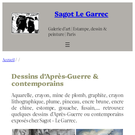
Aller
au
Sagot Le Garrec
contenu
Galerie d’art | Estampe, dessin &
peinture | Paris
Accueil
/
/
Dessins d’Après-Guerre &
contemporains
Aquarelle, crayon, mine de plomb, graphite, crayon
lithographique, plume, pinceau, encre brune, encre
de chine, estompe, gouache, fusain,… retrouvez
quelques dessins d’Après-Guerre ou contemporains
exposés chez Sagot – Le Garrec.