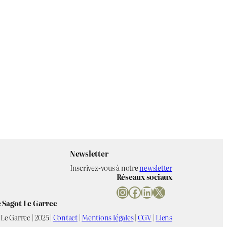
Newsletter
Inscrivez-vous à notre
newsletter
Réseaux sociaux
Instagram
Facebook
LinkedIn
X
 Sagot Le Garrec
Le Garrec | 2025 |
Contact
|
Mentions légales
|
CGV
|
Liens