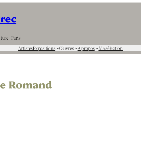
rrec
ture | Paris
Artistes
Expositions
Œuvres
A propos
Ma sélection
de Romand