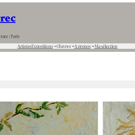
rrec
ture | Paris
Artistes
Expositions
Œuvres
A propos
Ma sélection