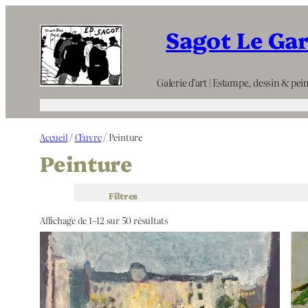
Aller
Sagot Le Ga
au
contenu
Galerie d’art | Estampe, dessin & pein
Accueil
/
Œuvre
/ Peinture
Peinture
Filtres
Affichage de 1–12 sur 50 résultats