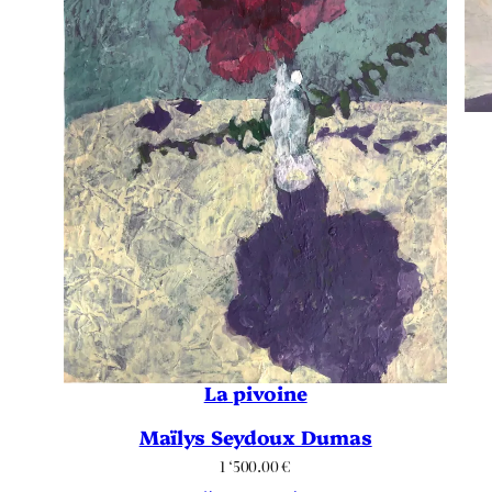
La pivoine
Maïlys Seydoux Dumas
1 ‘500.00
€