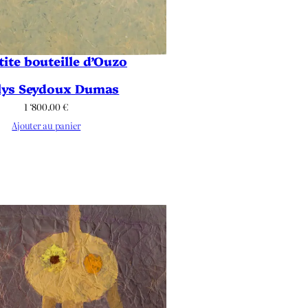
tite bouteille d’Ouzo
lys Seydoux Dumas
1 ‘800.00
€
Ajouter au panier