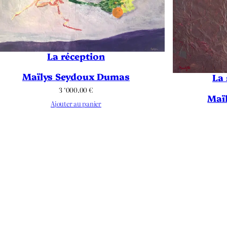
La réception
Maïlys Seydoux Dumas
La 
3 ‘000.00
€
Maï
Ajouter au panier