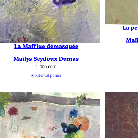
La pe
Maï
La Mafflue démasquée
Maïlys Seydoux Dumas
1 ‘000.00
€
Ajouter au panier