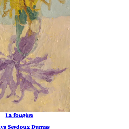
La fougère
lys Seydoux Dumas