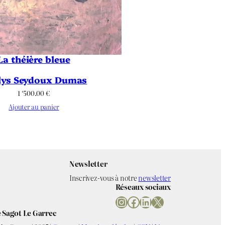
La théière bleue
lys Seydoux Dumas
1 ‘500.00
€
Ajouter au panier
Newsletter
Inscrivez-vous à notre
newsletter
Réseaux sociaux
Instagram
Facebook
LinkedIn
X
 Sagot Le Garrec