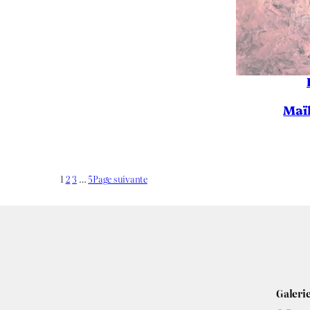
Maï
1
2
3
…
5
Page suivante
Galerie