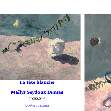
La tête blanche
Maïlys Seydoux Dumas
2 ‘000.00
€
Ajouter au panier