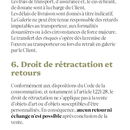
Les frais de transport, d’assurance et, le cas échéant,
de douane sont à la charge du Client.
Les délais de livraison sont donnés à titre indicatif.
La Galerie ne peut être tenue responsable des retards
imputables au transporteur, aux formalités
douanières ou à des circonstances de force majeure.
Le transfert des risques s’opère dès la remise de
l’œuvre au transporteur ou lors du retrait en galerie
par le Client.
6. Droit de rétractation et
retours
Conformément aux dispositions du Code de la
consommation, et notamment à l’article L221-28, le
droit de rétractation ne s’applique pas à la vente
d’objets d’art ou d’objets susceptibles d’être
personnalisés. En conséquence,
aucun retour ni
échange n’est possible
après conclusion de la
vente.