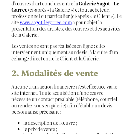
d’œuvres d’art conclues entre la
Galerie Sagot – Le
Garrec
(ci-après « la Galerie ») et tout acheteur,
professionnel ou particulier (ci-après « le Client »). Le
site
www.sagot-legarrec.com
a pour objet la
présentation des artistes, des œuvres et des activités
de la Galerie.
Les ventes ne sont pas réalisées en ligne : elles
interviennent uniquement sur devis, à la suite d’un
échange direct entre le Client et la Galerie.
2. Modalités de vente
Aucune transaction financière n’est effectuée via le
site internet. Toute acquisition d’une œuvre
nécessite un contact préalable (téléphone, courriel
ou rendez-vous en galerie) afin d’établir un devis
personnalisé précisant :
la description de l’œuvre ;
le prix de vente ;