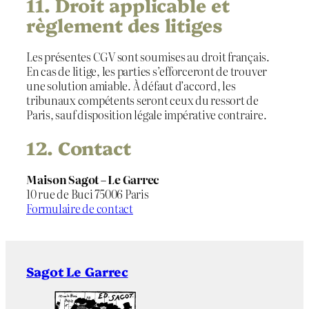
11. Droit applicable et
règlement des litiges
Les présentes CGV sont soumises au droit français.
En cas de litige, les parties s’efforceront de trouver
une solution amiable. À défaut d’accord, les
tribunaux compétents seront ceux du ressort de
Paris, sauf disposition légale impérative contraire.
12. Contact
Maison Sagot – Le Garrec
10 rue de Buci 75006 Paris
Formulaire de contact
Sagot Le Garrec