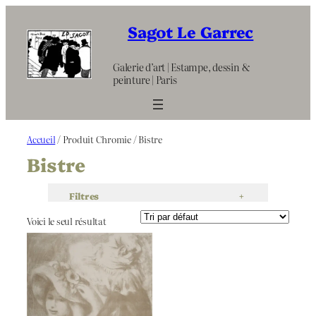
Aller
au
Sagot Le Garrec
contenu
Galerie d’art | Estampe, dessin &
peinture | Paris
Accueil
/ Produit Chromie / Bistre
Bistre
Filtres
+
Voici le seul résultat