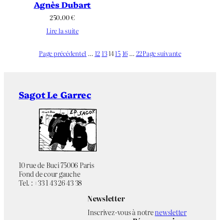
Agnès Dubart
250.00
€
Lire la suite
Page précédente
1
…
12
13
14
15
16
…
22
Page suivante
Sagot Le Garrec
10 rue de Buci 75006 Paris
Fond de cour gauche
Tel. : +33 1 43 26 43 38
Newsletter
Inscrivez-vous à notre
newsletter