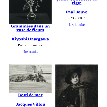
tigre
Paul Jouve
6 ‘000.00
€
Lire la suite
Graminées dans un
vase de fleurs
Kiyoshi Hasegawa
Prix sur demande
Lire la suite
Bord de mer
Jacques Villon