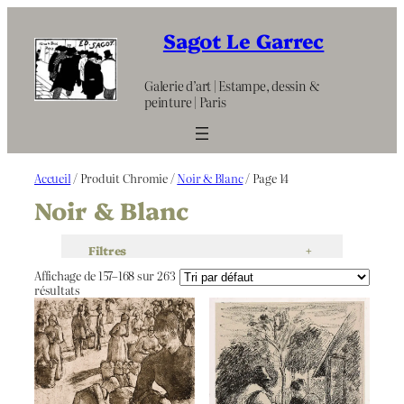
Aller
au
Sagot Le Garrec
contenu
Galerie d’art | Estampe, dessin &
peinture | Paris
Accueil
/ Produit Chromie /
Noir & Blanc
/ Page 14
Noir & Blanc
Filtres
+
Affichage de 157–168 sur 263
résultats