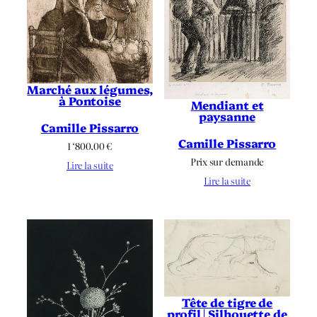
Marché aux légumes,
à Pontoise
Mendiant et
paysanne
Camille Pissarro
Camille Pissarro
1 ‘800.00
€
Prix sur demande
Lire la suite
Lire la suite
Tête de tigre de
profil | Silhouette de