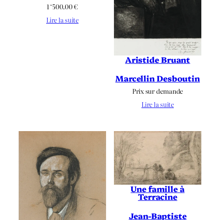
1 ‘500.00
€
Lire la suite
Aristide Bruant
Marcellin Desboutin
Prix sur demande
Lire la suite
Une famille à
Terracine
Jean-Baptiste