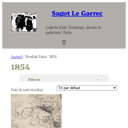
Aller
au
Sagot Le Garrec
contenu
Galerie d’art | Estampe, dessin &
peinture | Paris
Accueil
/ Produit Date / 1854
1854
Filtres
+
Voici le seul résultat